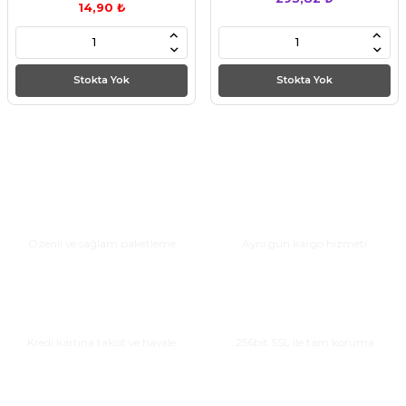
14,90 ₺
Stokta Yok
Stokta Yok
Güvenli Paketleme
Hızlı Teslimat
Özenli ve sağlam paketleme
Aynı gün kargo hizmeti
Taksitli Alışveriş
Güvenli Alışveriş
Kredi kartına taksit ve havale
256bit SSL ile tam koruma