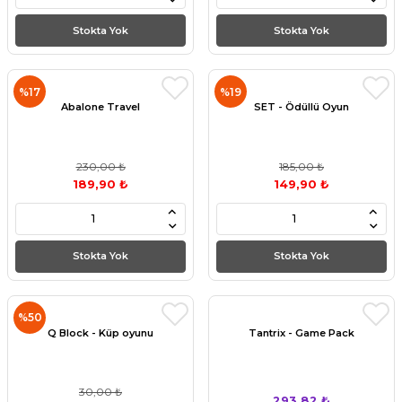
Stokta Yok
Stokta Yok
%17
%19
Abalone Travel
SET - Ödüllü Oyun
230,00 ₺
185,00 ₺
189,90 ₺
149,90 ₺
Stokta Yok
Stokta Yok
%50
Q Block - Küp oyunu
Tantrix - Game Pack
30,00 ₺
293,82 ₺