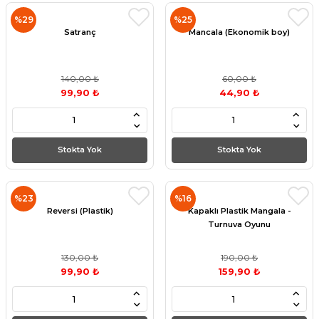
%29
%25
Satranç
Mancala (Ekonomik boy)
140,00 ₺
60,00 ₺
99,90 ₺
44,90 ₺
Stokta Yok
Stokta Yok
%23
%16
Reversi (Plastik)
Kapaklı Plastik Mangala -
Turnuva Oyunu
130,00 ₺
190,00 ₺
99,90 ₺
159,90 ₺