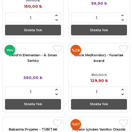
199,90 ₺
99,90 ₺
150,00 ₺
Stokta Yok
Stokta Yok
Yeni
%28
Öklid'in Elemanları - A. Sinan
Block Me(Koridor) - Yuvarlak
Sertöz
board
180,00 ₺
360,00 ₺
129,90 ₺
Stokta Yok
Stokta Yok
%67
Babamla Projeler - TÜBİTAK
Hayatın İçinden Yanıltıcı Olasılık