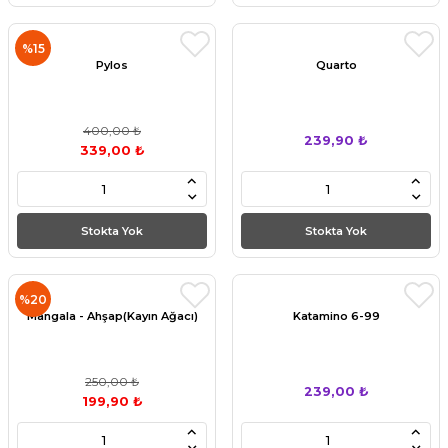
%15
Pylos
Quarto
400,00 ₺
239,90 ₺
339,00 ₺
Stokta Yok
Stokta Yok
%20
Mangala - Ahşap(Kayın Ağacı)
Katamino 6-99
250,00 ₺
239,00 ₺
199,90 ₺