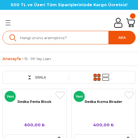
500 TL ve Üzeri Tüm Siparişlerinizde Kargo Ücretsiz!
Geri Dön
lık SETLERİ
ARA
in Setler
Anasayfa
15 - 99 Yaş Lise+
çin Setler
SIRALA
çin Setler
Yeni
Yeni
çin Setler(LGS Hazırlık)
Redka Penta Blook
Redka Kızma Birader
için Setler
600,00 ₺
400,00 ₺
için Setler