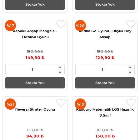
Stokta Yok
Stokta Yok
%17
%28
Kapaklı Ahşap Mangala -
Redka Go Oyunu - Büyük Boy
Turnuva Oyunu
Ahşap
180,00 ₺
180,00 ₺
149,90 ₺
129,90 ₺
Stokta Yok
Stokta Yok
%21
%19
Reversi Strateji Oyunu
Kanguru Matematik LGS Hazırlık
8.Sınıf
120,00 ₺
160,00 ₺
94,90 ₺
130,00 ₺