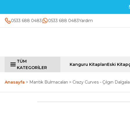
0533 688 0483
0533 688 0483
Yardım
TÜM
Kanguru Kitapları
Eski Kitapç
KATEGORİLER
Anasayfa
Mantık Bulmacaları
Crazy Curves - Çılgın Dalgala