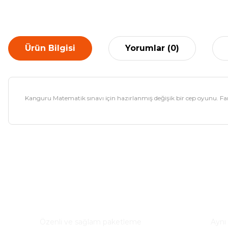
Ürün Bilgisi
Yorumlar (0)
Kanguru Matematik sınavı için hazırlanmış değişik bir cep oyunu. Farklı
Bu ürünün fiyat bilgisi, resim, ürün açıklamalarında ve diğer ko
Görüş ve önerileriniz için teşekkür ederiz.
Ürün resmi kalitesiz, bozuk veya görüntülenemiyor.
Güvenli Paketleme
Hızl
Ürün açıklamasında eksik bilgiler bulunuyor.
Özenli ve sağlam paketleme
Aynı
Ürün bilgilerinde hatalar bulunuyor.