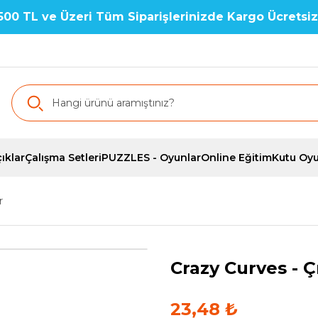
500 TL ve Üzeri Tüm Siparişlerinizde Kargo Ücretsiz
ıklar
Çalışma Setleri
PUZZLES - Oyunlar
Online Eğitim
Kutu Oyu
r
Crazy Curves - Ç
23,48 ₺