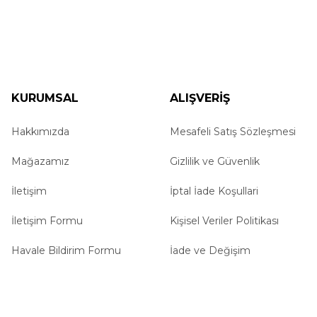
Ürün fiyatı diğer sitelerden daha pahalı.
Bu ürüne benzer farklı alternatifler olmalı.
KURUMSAL
ALIŞVERİŞ
Hakkımızda
Mesafeli Satış Sözleşmesi
Mağazamız
Gizlilik ve Güvenlik
İletişim
İptal İade Koşullari
İletişim Formu
Kişisel Veriler Politikası
Havale Bildirim Formu
İade ve Değişim