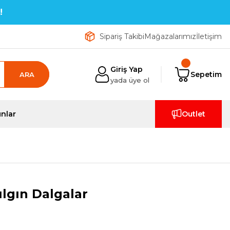
!
Sipariş Takibi
Mağazalarımız
İletişim
Giriş Yap
Sepetim
ARA
yada üye ol
nlar
Outlet
ılgın Dalgalar