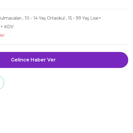
ulmacaları
,
10 - 14 Yaş Ortaokul
,
15 - 99 Yaş Lise+
L + KDV
le!
Gelince Haber Ver