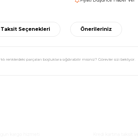
Fiyatı Düşünce Haber Ver
Taksit Seçenekleri
Önerileriniz
 renklerdeki parçaları boşluklara sığdırabilir misiniz? Görevler sizi bekliyor.
nularda yetersiz gördüğünüz noktaları öneri formunu kullanarak tarafımız
Bu ürüne ilk yorumu siz yapın!
ı Teslimat
Taksitli Alışveriş
Yorum Yaz
 gün kargo hizmeti
Kredi kartına taksit v