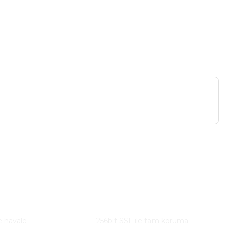
a iletebilirsiniz.
Güvenli Alışveriş
e havale
256bit SSL ile tam koruma