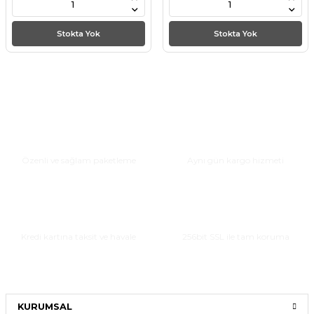
Stokta Yok
Stokta Yok
Güvenli Paketleme
Hızlı Teslimat
Özenli ve sağlam paketleme
Aynı gün kargo hizmeti
Taksitli Alışveriş
Güvenli Alışveriş
Kredi kartına taksit ve havale
256bit SSL ile tam koruma
KURUMSAL