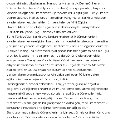
oluşmaktadır. Uluslararası Kanguru Matematik Derneği her yıl
90’dan fazla ülkede 7 Milyondan fazla öğrenciye yaratıcı, hayatın
içinden ve eğlenceli matematik problemleri ulaştırıyor. Her yıl mart
ayının üçüncü haftası organize edilen yarışmalar, farklı ülkelerden
akademisyenler, dernekler, üniversiteler ve Milli Eğitim
Bakanlıkları’ndan oluşan üyelerinin destekleriyle Türkiye’de de
2015’ten bu yana uygulanmaya devam ediyor.
Tüm Türkiye’den farklı okullardan matematik öğretmenleri,
akademisyenler ve eğitim kurumlarının destekleriyle organize edilen
yarışma ile yaratıcı ve eğlenceli matematik soruları öğrencilerimize
ulaşıyor. Kanguru Matematik yarışmasının her aşamasında olduğu
gibi, bu kitapların hazırlanmasında da gönüllü olarak emeklerini
esirgemeyen Danışma Kurulu üyesi öğretmenlerimize teşekkür
ediyoruz. Yarışmalarımıza "Katılımcı Okul” ya da "Sınav Merkezi”
olarak katılan 3000’e yakın okulumuza ve bu okullarda
yarışmaların organizasyonu için çaba sarf eden 10 bine yakın
eğitimcimize de teşekkürü bir borç biliriz.
Derneğimizin amacı ezberden uzak, yaratıcı, günlük hayatla
bağlantılı ve eğlenceli mantık ve muhakeme sorularıyla öğrencilere
matematiği sevdirmek ve bu sorular aracılığıyla öğrencilerimizin
matematiksel becerilerini geliştirmek. Temennimiz Kanguru
Matematik sizin için de bir yarışmadan daha çok, farklı matematik
sorularıyla heyecanlandığınız keyif dolu bir uğraş olur.
Bu kitabımızda da siz öğrencilerimiz için seçtiğimiz orijinal Kanguru
soruları var. Tüm soruların video çözümlerine "Kanguru Video