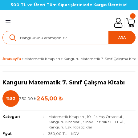
500 TL ve Üzeri Tüm Siparişlerinizde Kargo Ücretsiz!
Geri Dön
lık SETLERİ
ARA
in Setler
Anasayfa
Matematik Kitapları
Kanguru Matematik 7. Sınıf Çalışma Kitab
çin Setler
Kanguru Matematik 7. Sınıf Çalışma Kitabı
Yeni
çin Setler
245,00 ₺
%30
350,00 ₺
çin Setler(LGS Hazırlık)
için Setler
Kategori
Matematik Kitapları
,
10 - 14 Yaş Ortaokul
,
Kanguru Kitapları
,
Sınav Hazırlık SETLERİ
,
Kanguru Eski Kitapçıklar
için Setler
Fiyat
350,00 TL + KDV