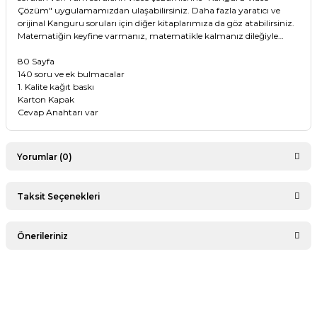
Çözüm" uygulamamızdan ulaşabilirsiniz. Daha fazla yaratıcı ve
orijinal Kanguru soruları için diğer kitaplarımıza da göz atabilirsiniz.
Matematiğin keyfine varmanız, matematikle kalmanız dileğiyle…
80 Sayfa
140 soru ve ek bulmacalar
1. Kalite kağıt baskı
Karton Kapak
Cevap Anahtarı var
Yorumlar (0)
Taksit Seçenekleri
Bu ürüne ilk yorumu siz yapın!
Önerileriniz
Yorum Yaz
Bu ürünün fiyat bilgisi, resim, ürün açıklamalarında ve diğer
konularda yetersiz gördüğünüz noktaları öneri formunu
kullanarak tarafımıza iletebilirsiniz.