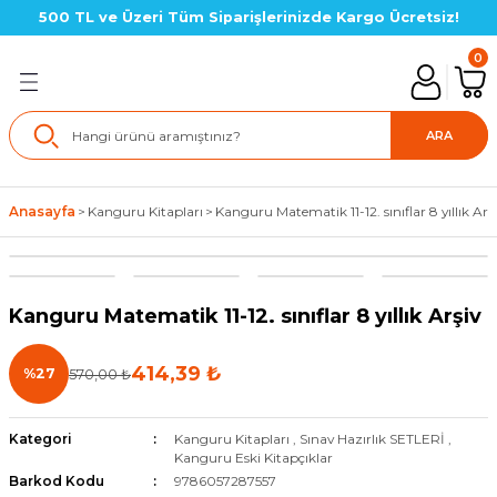
500 TL ve Üzeri Tüm Siparişlerinizde Kargo Ücretsiz!
Geri Dön
0
lık SETLERİ
ARA
in Setler
Anasayfa
Kanguru Kitapları
Kanguru Matematik 11-12. sınıflar 8 yıllık Arş
çin Setler
Yeni
çin Setler
Kanguru Matematik 11-12. sınıflar 8 yıllık Arşiv
çin Setler(LGS Hazırlık)
414,39 ₺
%27
570,00 ₺
için Setler
Kategori
Kanguru Kitapları
,
Sınav Hazırlık SETLERİ
,
Kanguru Eski Kitapçıklar
için Setler
Barkod Kodu
9786057287557