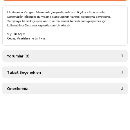
Uluslararası Kanguru Matematik yarışmalarında son 9 yılda çıkmış sorular.
Matematiğin eğlenceli dünyasına Kanguru'nun yaratıcı sorularıyla davetlisiniz.
Yarışmaya hazırlık çalışmalarınız ve matematik becerilerinizi geliştirmek için
kullanabileceğiniz ana kaynaklardan biri olacak.
9 yıllık Arşiv
Cevap Anahtarı ile birlikte.
Yorumlar (0)
Taksit Seçenekleri
Bu ürüne ilk yorumu siz yapın!
Önerileriniz
Yorum Yaz
Bu ürünün fiyat bilgisi, resim, ürün açıklamalarında ve diğer
konularda yetersiz gördüğünüz noktaları öneri formunu
kullanarak tarafımıza iletebilirsiniz.
Görüş ve önerileriniz için teşekkür ederiz.