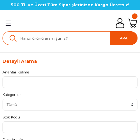
500 TL ve Üzeri Tüm Siparişlerinizde Kargo Ücretsiz!
Geri Dön
lık SETLERİ
ARA
in Setler
Detaylı Arama
çin Setler
Anahtar Kelime
çin Setler
Kategoriler
çin Setler(LGS Hazırlık)
için Setler
Stok Kodu
için Setler
Fiyat Aralığı