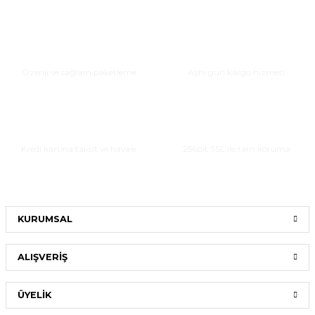
Güvenli Paketleme
Hızlı Teslimat
Özenli ve sağlam paketleme
Aynı gün kargo hizmeti
Taksitli Alışveriş
Güvenli Alışveriş
Kredi kartına taksit ve havale
256bit SSL ile tam koruma
KURUMSAL
ALIŞVERİŞ
ÜYELİK