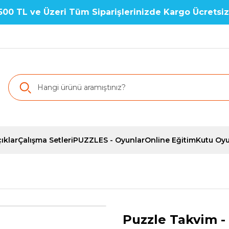
500 TL ve Üzeri Tüm Siparişlerinizde Kargo Ücretsiz
ıklar
Çalışma Setleri
PUZZLES - Oyunlar
Online Eğitim
Kutu Oyu
Puzzle Takvim 