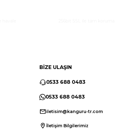
Güvenli Alışveriş
e havale
256bit SSL ile tam koruma
BİZE ULAŞIN
0533 688 0483
0533 688 0483
iletisim@kanguru-tr.com
İletişim Bilgilerimiz