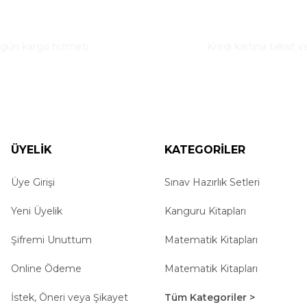
ı Teslimat
Taksitli Alışveriş
Yorum Yaz
 gün kargo hizmeti
Kredi kartına taksit v
ÜYELİK
KATEGORİLER
Üye Girişi
Gönder
Sınav Hazırlık Setleri
Yeni Üyelik
Kanguru Kitapları
Şifremi Unuttum
Matematik Kitapları
Online Ödeme
Matematik Kitapları
İstek, Öneri veya Şikayet
Tüm Kategoriler >