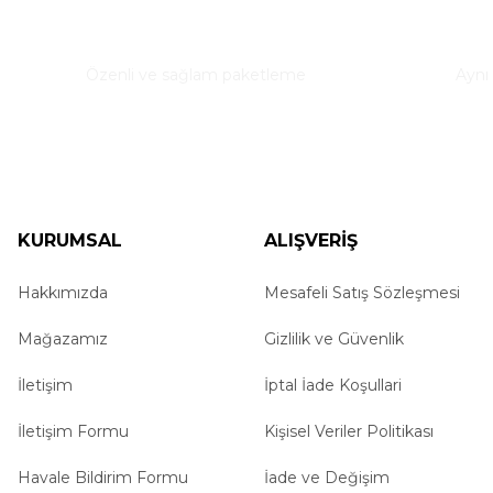
Ürün resmi kalitesiz, bozuk veya görüntülenemiyor.
Güvenli Paketleme
Hızl
Ürün açıklamasında eksik bilgiler bulunuyor.
Özenli ve sağlam paketleme
Aynı
Ürün bilgilerinde hatalar bulunuyor.
Ürün fiyatı diğer sitelerden daha pahalı.
Bu ürüne benzer farklı alternatifler olmalı.
KURUMSAL
ALIŞVERİŞ
Hakkımızda
Mesafeli Satış Sözleşmesi
Mağazamız
Gizlilik ve Güvenlik
İletişim
İptal İade Koşullari
İletişim Formu
Kişisel Veriler Politikası
Havale Bildirim Formu
İade ve Değişim