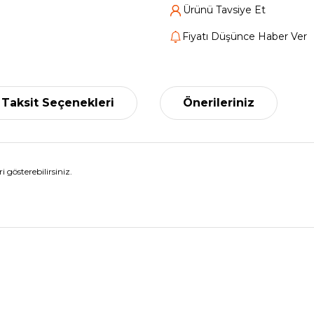
Ürünü Tavsiye Et
Fiyatı Düşünce Haber Ver
Taksit Seçenekleri
Önerileriniz
i gösterebilirsiniz.
nularda yetersiz gördüğünüz noktaları öneri formunu kullanarak tarafımız
Bu ürüne ilk yorumu siz yapın!