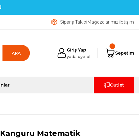
!
Sipariş Takibi
Mağazalarımız
İletişim
Giriş Yap
Sepetim
ARA
yada üye ol
nlar
Outlet
- Kanguru Matematik