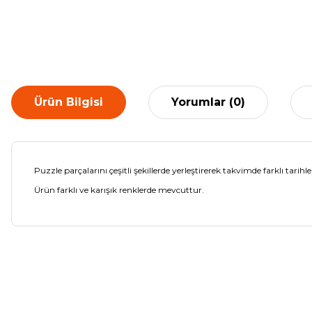
Ürün Bilgisi
Yorumlar (0)
Puzzle parçalarını çeşitli şekillerde yerleştirerek takvimde farklı tarihler
Ürün farklı ve karışık renklerde mevcuttur.
Bu ürünün fiyat bilgisi, resim, ürün açıklamalarında ve diğer ko
Görüş ve önerileriniz için teşekkür ederiz.