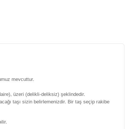
numuz mevcuttur.
ire), üzeri (delikli-deliksiz) şeklindedir.
ağı taşı sizin belirlemenizdir. Bir taş seçip rakibe
.
ilir.