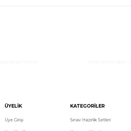
nularda yetersiz gördüğünüz noktaları öneri formunu kullanarak tarafımız
Bu ürüne ilk yorumu siz yapın!
ı Teslimat
Taksitli Alışveriş
Yorum Yaz
 gün kargo hizmeti
Kredi kartına taksit v
ÜYELİK
KATEGORİLER
Üye Girişi
Gönder
Sınav Hazırlık Setleri