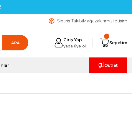
!
Sipariş Takibi
Mağazalarımız
İletişim
Giriş Yap
Sepetim
ARA
yada üye ol
nlar
Outlet