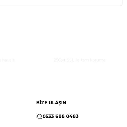
a iletebilirsiniz.
Güvenli Alışveriş
e havale
256bit SSL ile tam koruma
BİZE ULAŞIN
0533 688 0483