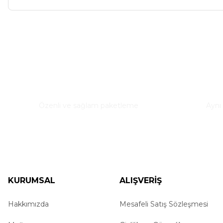
Bu ürünün fiyat bilgisi, resim, ürün açıklamalarında ve diğer ko
Görüş ve önerileriniz için teşekkür ederiz.
Ürün resmi kalitesiz, bozuk veya görüntülenemiyor.
Güvenli Paketleme
Hızl
Ürün açıklamasında eksik bilgiler bulunuyor.
Özenli ve sağlam paketleme
Aynı
Ürün bilgilerinde hatalar bulunuyor.
Ürün fiyatı diğer sitelerden daha pahalı.
Bu ürüne benzer farklı alternatifler olmalı.
KURUMSAL
ALIŞVERİŞ
Hakkımızda
Mesafeli Satış Sözleşmesi