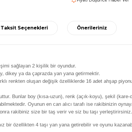
Fiyatı Düşünce Haber Ver
Taksit Seçenekleri
Önerileriniz
şimi sağlayan 2 kişilik bir oyundur.
ay, dikey ya da çaprazda yan yana getirmektir.
rklı renkten oluşan değişik özelliklerde 16 adet ahşap piyo
uttur. Bunlar boy (kısa-uzun), renk (açık-koyu), şekil (kare-da
lmektedir. Oyunun en can alıcı tarafı ise rakibinizin oynayac
onra rakibiniz size bir taş verir ve siz bu taşı yerleştirirsiniz
 bir özellikten 4 taşı yan yana getirebilir ve oyunu kazanab