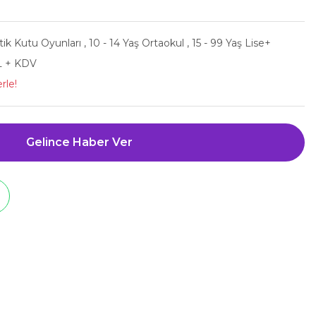
ik Kutu Oyunları
,
10 - 14 Yaş Ortaokul
,
15 - 99 Yaş Lise+
L + KDV
rle!
Gelince Haber Ver