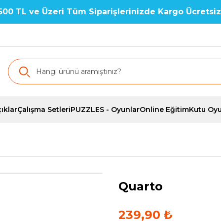
500 TL ve Üzeri Tüm Siparişlerinizde Kargo Ücretsiz
ıklar
Çalışma Setleri
PUZZLES - Oyunlar
Online Eğitim
Kutu Oyu
Quarto
239,90 ₺