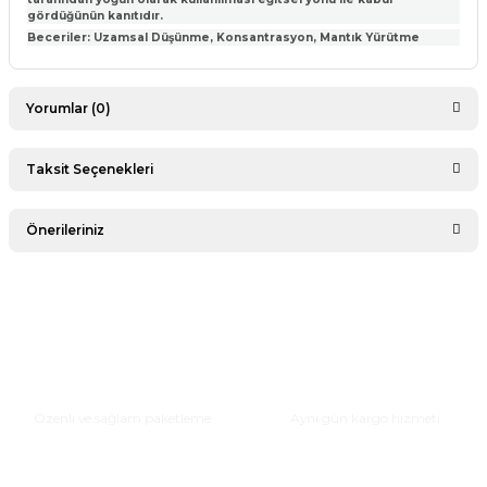
gördüğünün kanıtıdır.
Beceriler: Uzamsal Düşünme, Konsantrasyon, Mantık Yürütme
Yorumlar (0)
Taksit Seçenekleri
Bu ürüne ilk yorumu siz yapın!
Önerileriniz
Yorum Yaz
Bu ürünün fiyat bilgisi, resim, ürün açıklamalarında ve diğer
konularda yetersiz gördüğünüz noktaları öneri formunu
kullanarak tarafımıza iletebilirsiniz.
Görüş ve önerileriniz için teşekkür ederiz.
Güvenli Paketleme
Hızlı Teslimat
Ürün resmi kalitesiz, bozuk veya görüntülenemiyor.
Özenli ve sağlam paketleme
Aynı gün kargo hizmeti
Ürün açıklamasında eksik bilgiler bulunuyor.
Ürün bilgilerinde hatalar bulunuyor.