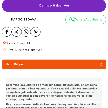
Gelince Haber Ver
KARGO BEDAVA
WhatsApp Sipariş
Ürünü Tavsiye Et
Fiyatı Düşünce Haber Ver
Ürün Bilgisi
Katamino çocukların geometrinin temel kavramlarını anlamasına
yardımcı olan bir inşa oyunudur. Çok sayıdaki bulmacaların zorluk
seviyeleri çok kolaydan çok zora değişmektedir. Katamino her
yaştan oyuncuların çok severek oynadığı farklı seviyeleri olan
sıradışı bir oyundur.
Birçok uluslararası ödül ile tanınmış olan oyunun özellikle okullar
tarafından yoğun olarak kullanılması eğitsel yönü ile kabul