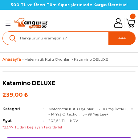
500 TL ve Üzeri Tüm Siparişlerinizde Kargo Ücretsiz!
Geri Dön
lık SETLERİ
ARA
in Setler
Anasayfa
Matematik Kutu Oyunları
Katamino DELUXE
çin Setler
Katamino DELUXE
çin Setler
239,00 ₺
çin Setler(LGS Hazırlık)
Kategori
Matematik Kutu Oyunları
,
6 - 10 Yaş İlkokul
,
10
- 14 Yaş Ortaokul
,
15 - 99 Yaş Lise+
için Setler
Fiyat
202,54 TL + KDV
*23,77 TL den başlayan taksitlerle!
için Setler