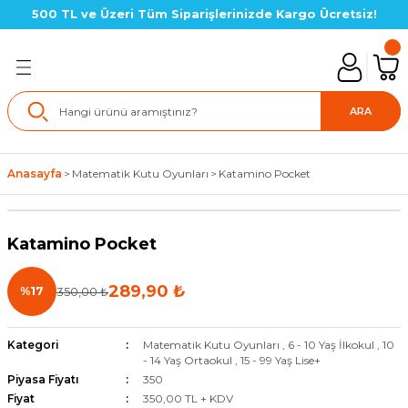
500 TL ve Üzeri Tüm Siparişlerinizde Kargo Ücretsiz!
Geri Dön
lık SETLERİ
ARA
in Setler
Anasayfa
Matematik Kutu Oyunları
Katamino Pocket
çin Setler
Katamino Pocket
çin Setler
289,90 ₺
%17
350,00 ₺
çin Setler(LGS Hazırlık)
için Setler
Kategori
Matematik Kutu Oyunları
,
6 - 10 Yaş İlkokul
,
10
- 14 Yaş Ortaokul
,
15 - 99 Yaş Lise+
Piyasa Fiyatı
350
için Setler
Fiyat
350,00 TL + KDV