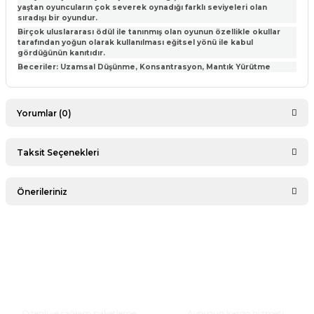
yaştan oyuncuların çok severek oynadığı farklı seviyeleri olan
sıradışı bir oyundur.
Birçok uluslararası ödül ile tanınmış olan oyunun özellikle okullar
tarafından yoğun olarak kullanılması eğitsel yönü ile kabul
gördüğünün kanıtıdır.
Beceriler: Uzamsal Düşünme, Konsantrasyon, Mantık Yürütme
Yorumlar (0)
Taksit Seçenekleri
Bu ürüne ilk yorumu siz yapın!
Önerileriniz
Yorum Yaz
Bu ürünün fiyat bilgisi, resim, ürün açıklamalarında ve diğer
konularda yetersiz gördüğünüz noktaları öneri formunu
kullanarak tarafımıza iletebilirsiniz.
Görüş ve önerileriniz için teşekkür ederiz.
Güvenli Paketleme
Hızlı Teslimat
Ürün resmi kalitesiz, bozuk veya görüntülenemiyor.
Özenli ve sağlam paketleme
Aynı gün kargo hizmeti