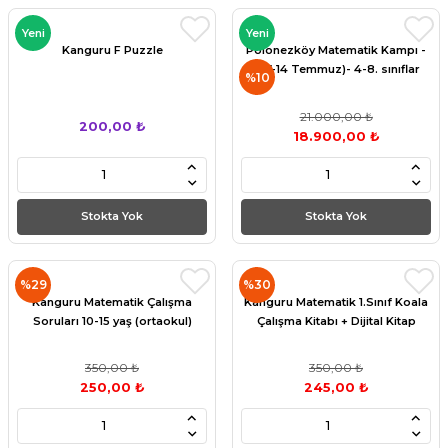
Yeni
Yeni
Kanguru F Puzzle
Polonezköy Matematik Kampı -
(07-14 Temmuz)- 4-8. sınıflar
%10
21.000,00 ₺
200,00 ₺
18.900,00 ₺
Stokta Yok
Stokta Yok
%29
%30
Kanguru Matematik Çalışma
Kanguru Matematik 1.Sınıf Koala
Soruları 10-15 yaş (ortaokul)
Çalışma Kitabı + Dijital Kitap
350,00 ₺
350,00 ₺
250,00 ₺
245,00 ₺