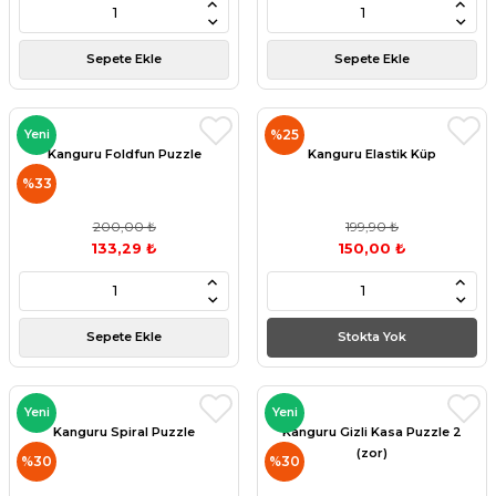
Sepete Ekle
Sepete Ekle
Yeni
%25
Kanguru Foldfun Puzzle
Kanguru Elastik Küp
%33
200,00 ₺
199,90 ₺
133,29 ₺
150,00 ₺
Sepete Ekle
Stokta Yok
Yeni
Yeni
Kanguru Spiral Puzzle
Kanguru Gizli Kasa Puzzle 2
(zor)
%30
%30