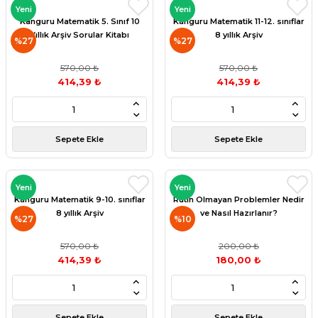
Yeni
Yeni
Kanguru Matematik 5. Sınıf 10
Kanguru Matematik 11-12. sınıflar
Yıllık Arşiv Sorular Kitabı
8 yıllık Arşiv
%27
%27
570,00 ₺
570,00 ₺
414,39 ₺
414,39 ₺
Sepete Ekle
Sepete Ekle
Yeni
Yeni
Kanguru Matematik 9-10. sınıflar
Rutin Olmayan Problemler Nedir
8 yıllık Arşiv
ve Nasıl Hazırlanır?
%27
%10
570,00 ₺
200,00 ₺
414,39 ₺
180,00 ₺
Sepete Ekle
Sepete Ekle