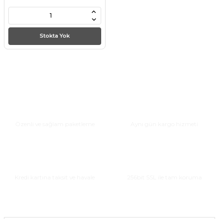
Stokta Yok
Güvenli Paketleme
Hızlı Teslimat
Özenli ve sağlam paketleme
Aynı gün kargo hizmeti
Taksitli Alışveriş
Güvenli Alışveriş
Kredi kartına taksit ve havale
256bit SSL ile tam koruma