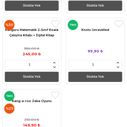
Stokta Yok
Stokta Yok
%30
Yeni
Kanguru Matematik 2.Sınıf Koala
Knots Unravelled
Çalışma Kitabı + Dijital Kitap
350,00 ₺
99,90 ₺
245,00 ₺
Stokta Yok
Stokta Yok
Yeni
Kang-a-roo Zeka Oyunu
%29
210,00 ₺
149,90 ₺