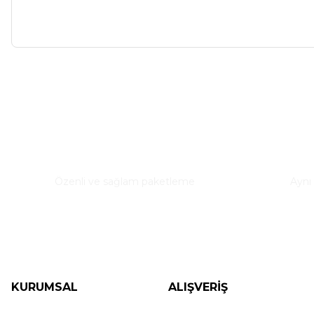
Bu ürünün fiyat bilgisi, resim, ürün açıklamalarında ve diğer ko
Görüş ve önerileriniz için teşekkür ederiz.
Ürün resmi kalitesiz, bozuk veya görüntülenemiyor.
Güvenli Paketleme
Hızl
Ürün açıklamasında eksik bilgiler bulunuyor.
Özenli ve sağlam paketleme
Aynı
Ürün bilgilerinde hatalar bulunuyor.
Ürün fiyatı diğer sitelerden daha pahalı.
Bu ürüne benzer farklı alternatifler olmalı.
KURUMSAL
ALIŞVERİŞ