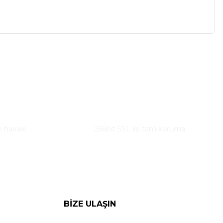
a iletebilirsiniz.
Güvenli Alışveriş
e havale
256bit SSL ile tam koruma
BİZE ULAŞIN