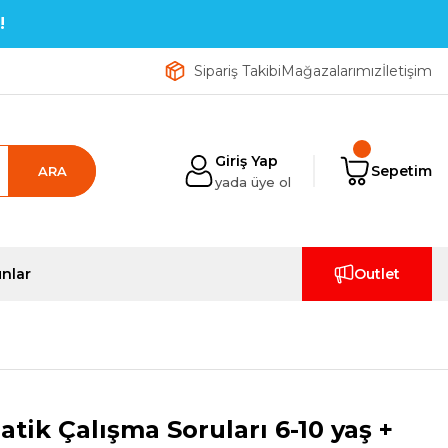
!
Sipariş Takibi
Mağazalarımız
İletişim
Giriş Yap
Sepetim
ARA
yada üye ol
nlar
Outlet
ik Çalışma Soruları 6-10 yaş +