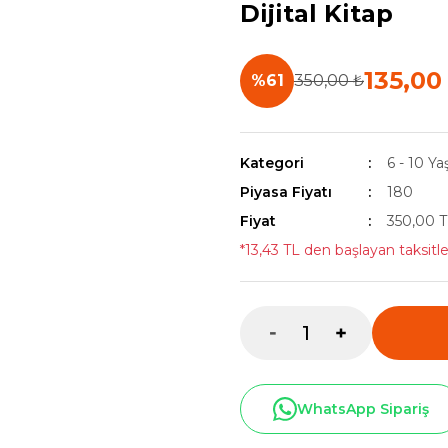
Dijital Kitap
135,00
%61
350,00 ₺
Kategori
6 - 10 Ya
Piyasa Fiyatı
180
Fiyat
350,00 
*13,43 TL den başlayan taksitle
WhatsApp Sipariş