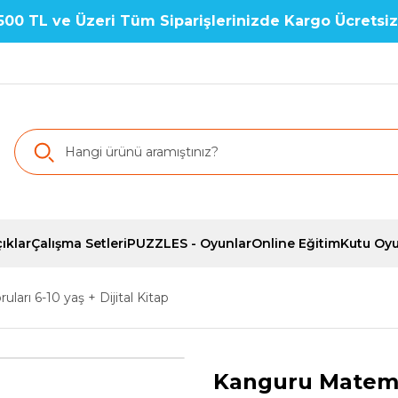
500 TL ve Üzeri Tüm Siparişlerinizde Kargo Ücretsiz
ıklar
Çalışma Setleri
PUZZLES - Oyunlar
Online Eğitim
Kutu Oyu
arı 6-10 yaş + Dijital Kitap
Kanguru Matemat