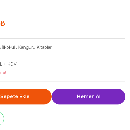
 ₺
ş İlkokul
,
Kanguru Kitapları
TL + KDV
rle!
Sepete Ekle
Hemen Al