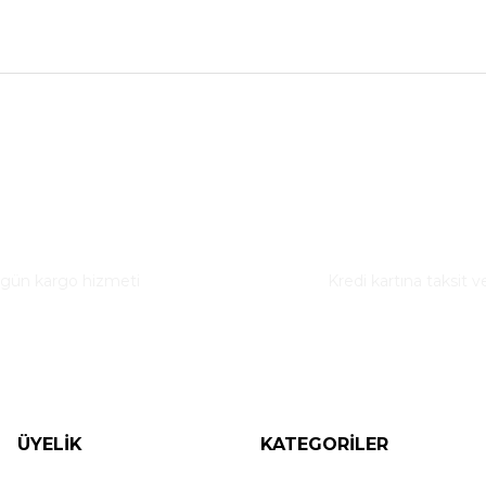
nularda yetersiz gördüğünüz noktaları öneri formunu kullanarak tarafımız
Bu ürüne ilk yorumu siz yapın!
ı Teslimat
Taksitli Alışveriş
Yorum Yaz
 gün kargo hizmeti
Kredi kartına taksit v
ÜYELİK
KATEGORİLER