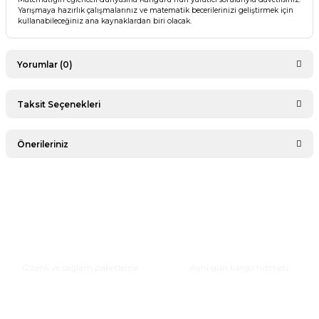
Yarışmaya hazırlık çalışmalarınız ve matematik becerilerinizi geliştirmek için
kullanabileceğiniz ana kaynaklardan biri olacak.
Yorumlar (0)
Taksit Seçenekleri
Bu ürüne ilk yorumu siz yapın!
Önerileriniz
Yorum Yaz
Bu ürünün fiyat bilgisi, resim, ürün açıklamalarında ve diğer
konularda yetersiz gördüğünüz noktaları öneri formunu
kullanarak tarafımıza iletebilirsiniz.
Görüş ve önerileriniz için teşekkür ederiz.
Güvenli Paketleme
Hızlı Teslimat
Ürün resmi kalitesiz, bozuk veya görüntülenemiyor.
Özenli ve sağlam paketleme
Aynı gün kargo hizmeti
Ürün açıklamasında eksik bilgiler bulunuyor.
Ürün bilgilerinde hatalar bulunuyor.