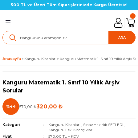
500 TL ve Üzeri Tüm Siparişlerinizde Kargo Ücretsiz!
Geri Dön
lık SETLERİ
ARA
in Setler
Anasayfa
Kanguru Kitapları
Kanguru Matematik 1. Sınıf 10 Yıllık Arşiv So
çin Setler
Kanguru Matematik 1. Sınıf 10 Yıllık Arşiv
Yeni
çin Setler
Sorular
çin Setler(LGS Hazırlık)
320,00 ₺
%44
570,00 ₺
için Setler
Kategori
Kanguru Kitapları
,
Sınav Hazırlık SETLERİ
,
Kanguru Eski Kitapçıklar
için Setler
Fiyat
570,00 TL + KDV