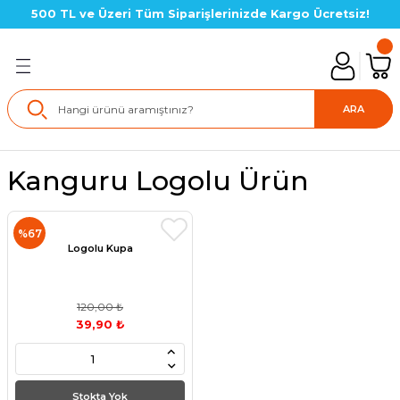
500 TL ve Üzeri Tüm Siparişlerinizde Kargo Ücretsiz!
Geri Dön
lık SETLERİ
ARA
in Setler
Kanguru Logolu Ürün
çin Setler
%67
çin Setler
Logolu Kupa
çin Setler(LGS Hazırlık)
120,00 ₺
39,90 ₺
için Setler
için Setler
Stokta Yok