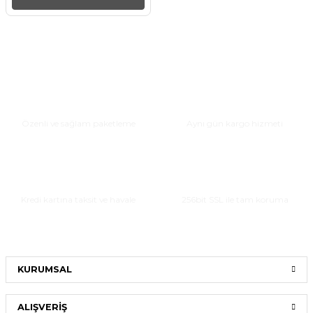
Güvenli Paketleme
Hızlı Teslimat
Özenli ve sağlam paketleme
Aynı gün kargo hizmeti
Taksitli Alışveriş
Güvenli Alışveriş
Kredi kartına taksit ve havale
256bit SSL ile tam koruma
KURUMSAL
ALIŞVERİŞ