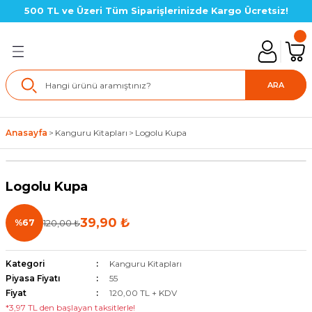
500 TL ve Üzeri Tüm Siparişlerinizde Kargo Ücretsiz!
Geri Dön
lık SETLERİ
ARA
in Setler
Anasayfa
Kanguru Kitapları
Logolu Kupa
çin Setler
Logolu Kupa
çin Setler
39,90 ₺
%67
120,00 ₺
çin Setler(LGS Hazırlık)
için Setler
Kategori
Kanguru Kitapları
Piyasa Fiyatı
55
Fiyat
120,00 TL + KDV
için Setler
*3,97 TL den başlayan taksitlerle!