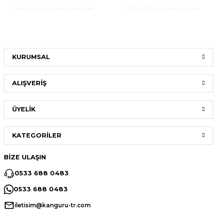
Kredi kartına taksit ve havale
256bit SSL ile tam koruma
Gönder
KURUMSAL
ALIŞVERİŞ
ÜYELİK
KATEGORİLER
BİZE ULAŞIN
0533 688 0483
0533 688 0483
iletisim@kanguru-tr.com