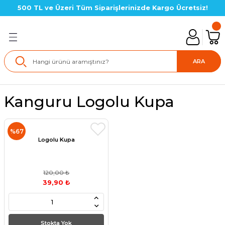
500 TL ve Üzeri Tüm Siparişlerinizde Kargo Ücretsiz!
Geri Dön
lık SETLERİ
ARA
in Setler
Kanguru Logolu Kupa
çin Setler
%67
çin Setler
Logolu Kupa
çin Setler(LGS Hazırlık)
120,00 ₺
39,90 ₺
için Setler
için Setler
Stokta Yok