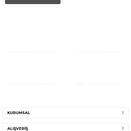
Güvenli Paketleme
Hızlı Teslimat
Özenli ve sağlam paketleme
Aynı gün kargo hizmeti
Taksitli Alışveriş
Güvenli Alışveriş
Kredi kartına taksit ve havale
256bit SSL ile tam koruma
KURUMSAL
ALIŞVERİŞ