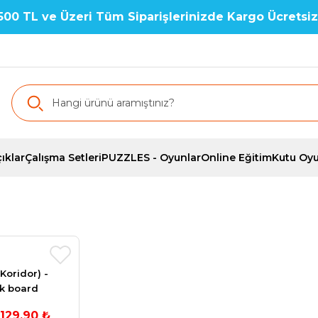
500 TL ve Üzeri Tüm Siparişlerinizde Kargo Ücretsiz
ıklar
Çalışma Setleri
PUZZLES - Oyunlar
Online Eğitim
Kutu Oyu
Koridor) -
k board
129,90 ₺