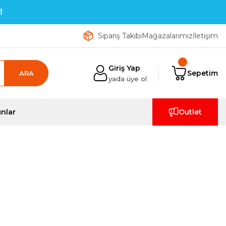
!
Sipariş Takibi
Mağazalarımız
İletişim
Giriş Yap
Sepetim
ARA
yada üye ol
nlar
Outlet