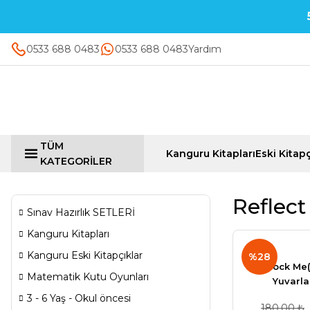
0533 688 0483
0533 688 0483
Yardım
TÜM
Kanguru Kitapları
Eski Kitapç
KATEGORİLER
Reflect
Sınav Hazırlık SETLERİ
Kanguru Kitapları
Kanguru Eski Kitapçıklar
%28
Block Me(
Matematik Kutu Oyunları
Yuvarla
3 - 6 Yaş - Okul öncesi
180,00 ₺