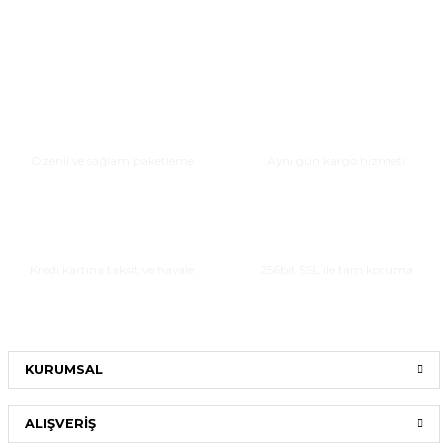
Güvenli Paketleme
Hızlı Teslimat
Özenli ve sağlam paketleme
Aynı gün kargo hizmeti
Taksitli Alışveriş
Güvenli Alışveriş
Kredi kartına taksit ve havale
256bit SSL ile tam koruma
KURUMSAL
ALIŞVERİŞ