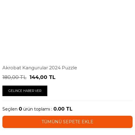
Akrobat Kangurular 2024 Puzzle
180,00
TL
144,00
TL
GELİNCE HABER VER
0
0.00
TL
Seçilen
ürün toplamı :
TÜMÜNÜ SEPETE EKLE