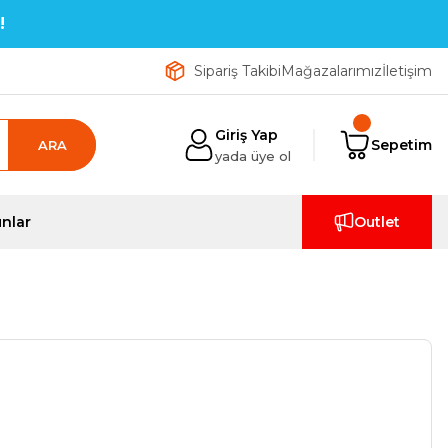
!
Sipariş Takibi
Mağazalarımız
İletişim
Giriş Yap
Sepetim
ARA
yada üye ol
nlar
Outlet