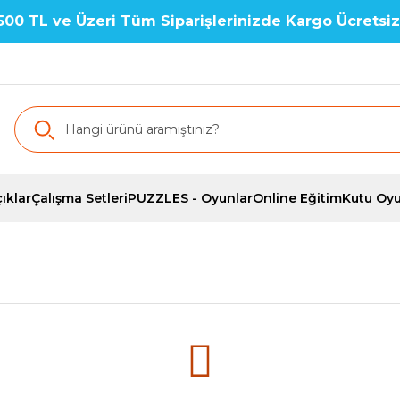
500 TL ve Üzeri Tüm Siparişlerinizde Kargo Ücretsiz
ıklar
Çalışma Setleri
PUZZLES - Oyunlar
Online Eğitim
Kutu Oyu