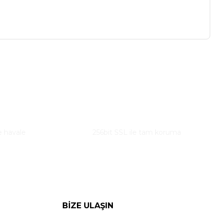
Güvenli Alışveriş
e havale
256bit SSL ile tam koruma
BİZE ULAŞIN