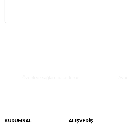
Güvenli Paketleme
Hızl
Özenli ve sağlam paketleme
Aynı
KURUMSAL
ALIŞVERİŞ