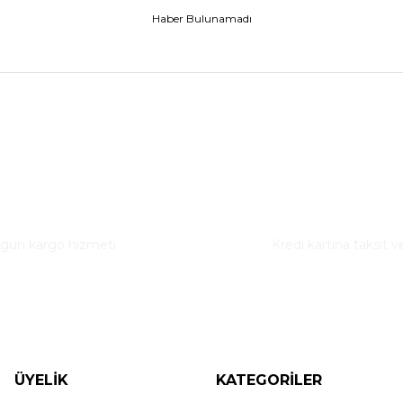
Haber Bulunamadı
ı Teslimat
Taksitli Alışveriş
 gün kargo hizmeti
Kredi kartına taksit v
ÜYELİK
KATEGORİLER